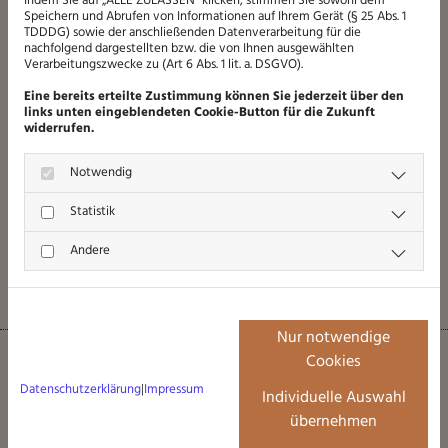
Indem Sie auf „ALLE ZULASSEN" klicken, stimmen Sie sowohl dem
Speichern und Abrufen von Informationen auf Ihrem Gerät (§ 25 Abs. 1
TDDDG) sowie der anschließenden Datenverarbeitung für die
nachfolgend dargestellten bzw. die von Ihnen ausgewählten
Verarbeitungszwecke zu (Art 6 Abs. 1 lit. a. DSGVO).
Ich habe die Datenschutzerklärung zur Kenntnis
Eine bereits erteilte Zustimmung können Sie jederzeit über den
links unten eingeblendeten Cookie-Button für die Zukunft
genommen und stimme der Verarbeitung meiner
widerrufen.
Daten zu. *
Notwendig
* Pflichtfeld
Statistik
Andere
Nur notwendige
Cookies
ANSCHRIFT
Datenschutzerklärung
|
Impressum
Individuelle Auswahl
übernehmen
Holzelementebau Thielemann GmbH