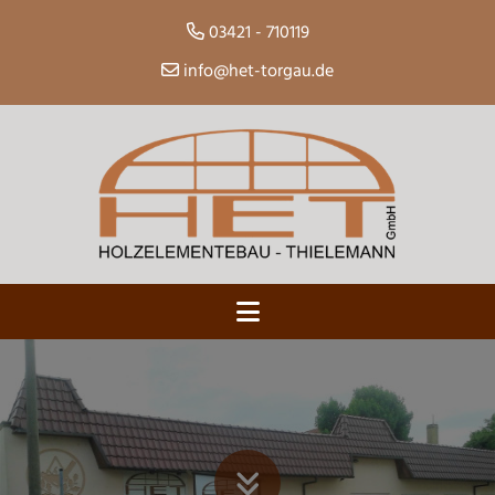
03421 - 710119
info@het-torgau.de