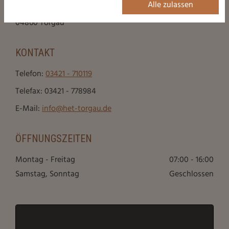
Alle zulassen
Warschauer Straße 5
04860 Torgau
KONTAKT
Telefon:
03421 - 710119
Telefax: 03421 - 778984
E-Mail:
info@het-torgau.de
ÖFFNUNGSZEITEN
Montag - Freitag
07:00 - 16:00
Samstag, Sonntag
Geschlossen