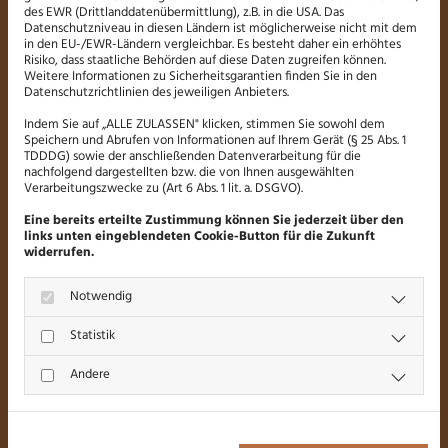
des EWR (Drittlanddatenübermittlung), z.B. in die USA. Das
Datenschutzniveau in diesen Ländern ist möglicherweise nicht mit dem
in den EU-/EWR-Ländern vergleichbar. Es besteht daher ein erhöhtes
Risiko, dass staatliche Behörden auf diese Daten zugreifen können.
Weitere Informationen zu Sicherheitsgarantien finden Sie in den
Datenschutzrichtlinien des jeweiligen Anbieters.
Indem Sie auf „ALLE ZULASSEN" klicken, stimmen Sie sowohl dem
Speichern und Abrufen von Informationen auf Ihrem Gerät (§ 25 Abs. 1
TDDDG) sowie der anschließenden Datenverarbeitung für die
nachfolgend dargestellten bzw. die von Ihnen ausgewählten
DAS GANZHEITLICHE ANGEBOT IST
Verarbeitungszwecke zu (Art 6 Abs. 1 lit. a. DSGVO).
UNSERE STÄRKE
Eine bereits erteilte Zustimmung können Sie jederzeit über den
links unten eingeblendeten Cookie-Button für die Zukunft
Bei uns erhalten Sie alle Arbeiten aus einer Hand.
widerrufen.
Wir erledigen sämtliche Tätigkeiten rund um Ihre
Notwendig
Fenster und Türen. Neben einer intensiven
Statistik
Beratung und Planung gehört hierzu auch die
Montage. Dies schließt ebenfalls das Anbringen
Andere
von Rollos aus Aluminium oder PVC, mit und
ohne Motorantrieb, ein. Außen- und