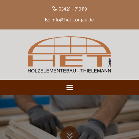
03421 - 710119
info@het-torgau.de