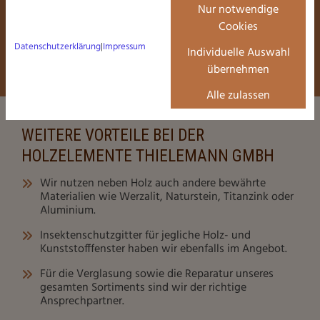
Innensohlbänke werden von uns ebenfalls
Nur notwendige
montiert.
Cookies
Datenschutzerklärung
|
Impressum
Individuelle Auswahl
übernehmen
Alle zulassen
WEITERE VORTEILE BEI DER
HOLZELEMENTE THIELEMANN GMBH
Wir nutzen neben Holz auch andere bewährte
Materialien wie Werzalit, Naturstein, Titanzink oder
Aluminium.
Insektenschutzgitter für jegliche Holz- und
Kunststofffenster haben wir ebenfalls im Angebot.
Für die Verglasung sowie die Reparatur unseres
gesamten Sortiments sind wir der richtige
Ansprechpartner.