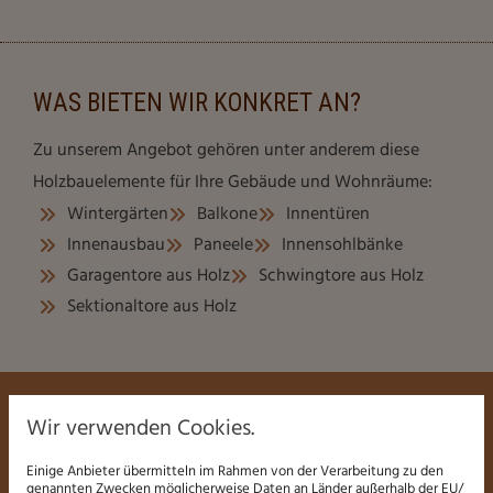
WAS BIETEN WIR KONKRET AN?
Zu unserem Angebot gehören unter anderem diese
Holzbauelemente für Ihre Gebäude und Wohnräume:
Wintergärten
Balkone
Innentüren
Innenausbau
Paneele
Innensohlbänke
Garagentore aus Holz
Schwingtore aus Holz
Sektionaltore aus Holz
Wir verwenden Cookies.
Einige Anbieter übermitteln im Rahmen von der Verarbeitung zu den
genannten Zwecken möglicherweise Daten an Länder außerhalb der EU/