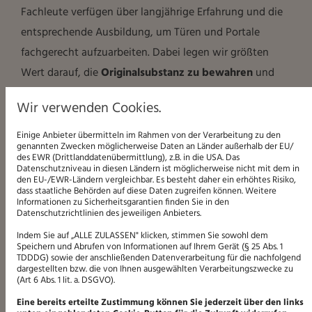
Fachleute verfügen über langjährige Erfahrung und die
entsprechende Ausbildung, um Türen und Portale
fachgerecht aufzuarbeiten. Dabei legen wir größten
Wert darauf, die
Originalsubstanz zu bewahren
und
die
Techniken der damaligen Zeit
authentisch
Wir verwenden Cookies.
nachzuempfinden.
Einige Anbieter übermitteln im Rahmen von der Verarbeitung zu den
genannten Zwecken möglicherweise Daten an Länder außerhalb der EU/
des EWR (Drittlanddatenübermittlung), z.B. in die USA. Das
Datenschutzniveau in diesen Ländern ist möglicherweise nicht mit dem in
den EU-/EWR-Ländern vergleichbar. Es besteht daher ein erhöhtes Risiko,
dass staatliche Behörden auf diese Daten zugreifen können. Weitere
AUFARBEITUNG MIT LIEBE ZUM DETAIL
Informationen zu Sicherheitsgarantien finden Sie in den
Datenschutzrichtlinien des jeweiligen Anbieters.
Ob Jugendstil-Tür, Kreuzstock-Fenster oder kunstvoll
Indem Sie auf „ALLE ZULASSEN" klicken, stimmen Sie sowohl dem
verziertes Portal – jede Aufarbeitung erfolgt mit größter
Speichern und Abrufen von Informationen auf Ihrem Gerät (§ 25 Abs. 1
TDDDG) sowie der anschließenden Datenverarbeitung für die nachfolgend
Sorgfalt. Wir führen eine präzise
dargestellten bzw. die von Ihnen ausgewählten Verarbeitungszwecke zu
(Art 6 Abs. 1 lit. a. DSGVO).
Oberflächenbehandlung durch und verwenden
Eine bereits erteilte Zustimmung können Sie jederzeit über den links
Materialien, die dem historischen Vorbild entsprechen.