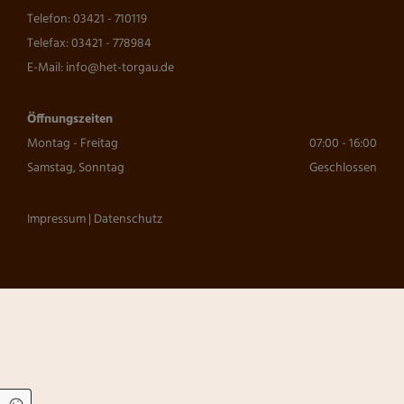
Telefon:
03421 - 710119
Telefax: 03421 - 778984
E-Mail:
info@het-torgau.de
Öffnungszeiten
Montag - Freitag
07:00 - 16:00
Samstag, Sonntag
Geschlossen
Impressum
|
Datenschutz