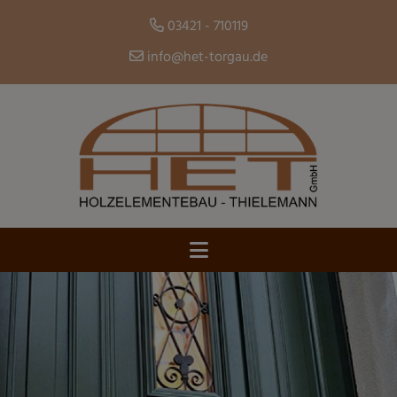
03421 - 710119
info@het-torgau.de